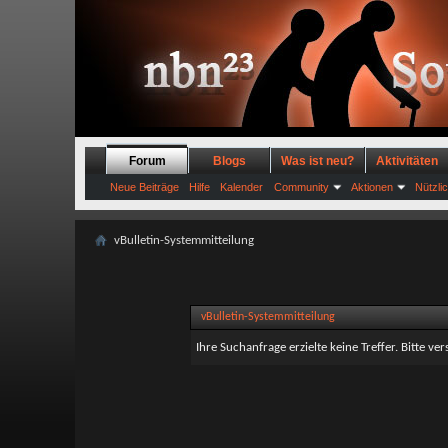
Forum
Blogs
Was ist neu?
Aktivitäten
Neue Beiträge
Hilfe
Kalender
Community
Aktionen
Nützli
vBulletin-Systemmitteilung
vBulletin-Systemmitteilung
Ihre Suchanfrage erzielte keine Treffer. Bitte v