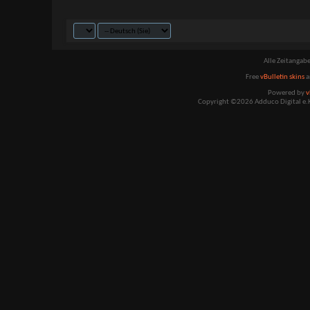
Alle Zeitangabe
Free
vBulletin skins
a
Powered by
v
Copyright ©2026 Adduco Digital e.K.