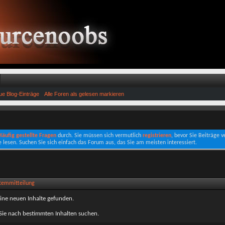
e Blog-Einträge
Alle Foren als gelesen markieren
 Häufig gestellte Fragen
durch. Sie müssen sich vermutlich
registrieren
, bevor Sie Beiträge 
e lesen. Suchen Sie sich einfach das Forum aus, das Sie am meisten interessiert.
stemmitteilung
ine neuen Inhalte gefunden.
ie nach bestimmten Inhalten suchen.