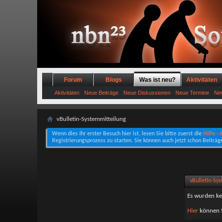
Forum
Blogs
Was ist neu?
Aktivitäten
Aktivitäten
Neue Beiträge
Neue Diskussionen
Neue Termine
Neu
vBulletin-Systemmitteilung
Wenn dies Ihr erster Besuch hier ist, lesen Sie bitte zuerst die
Hilfe -
Registrierungsprozess zu starten. Sie können auch jetzt schon Beiträg
vBulletin-Sy
Es wurden ke
Hier
können S