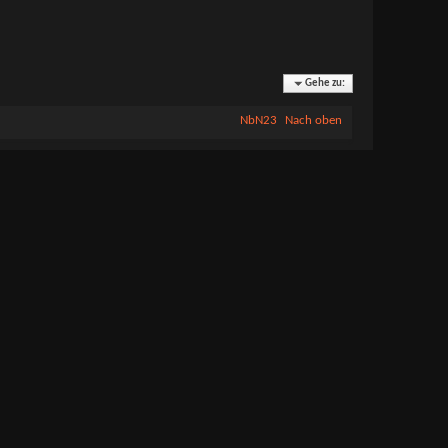
Gehe zu:
NbN23
Nach oben