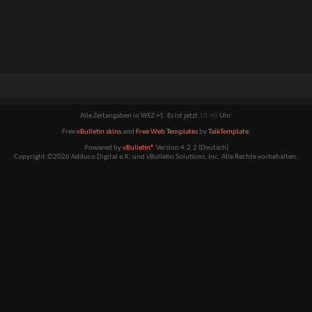
Alle Zeitangaben in WEZ +1. Es ist jetzt
10:40
Uhr.
Free
vBulletin skins
and
Free Web Templates
by
TalkTemplate.
Powered by
vBulletin®
Version 4.2.2 (Deutsch)
Copyright ©2026 Adduco Digital e.K. und vBulletin Solutions, Inc. Alle Rechte vorbehalten.