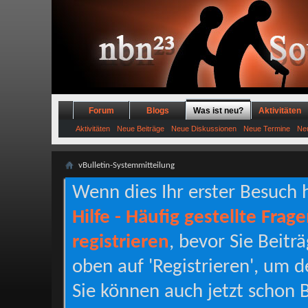
Forum
Blogs
Was ist neu?
Aktivitäten
Aktivitäten
Neue Beiträge
Neue Diskussionen
Neue Termine
Neu
vBulletin-Systemmitteilung
Wenn dies Ihr erster Besuch hi
Hilfe - Häufig gestellte Frag
registrieren
, bevor Sie Beitr
oben auf 'Registrieren', um d
Sie können auch jetzt schon B