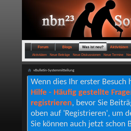
Forum
Blogs
Was ist neu?
Aktivitäten
Aktivitäten
Neue Beiträge
Neue Diskussionen
Neue Termine
Neu
vBulletin-Systemmitteilung
Wenn dies Ihr erster Besuch hi
Hilfe - Häufig gestellte Frag
registrieren
, bevor Sie Beitr
oben auf 'Registrieren', um d
Sie können auch jetzt schon B