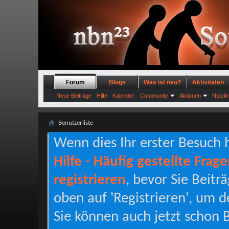
Forum
Blogs
Was ist neu?
Aktivitäten
Neue Beiträge
Hilfe
Kalender
Community
Aktionen
Nützli
Benutzerliste
Wenn dies Ihr erster Besuch hi
Hilfe - Häufig gestellte Frag
registrieren
, bevor Sie Beitr
oben auf 'Registrieren', um d
Sie können auch jetzt schon B