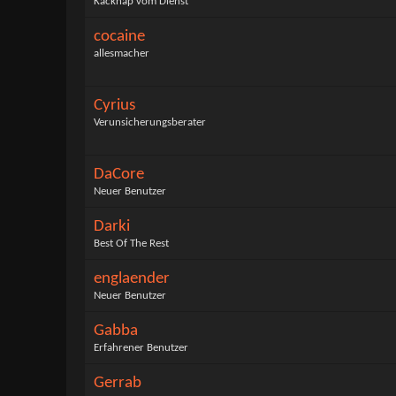
Kacknap vom Dienst
cocaine
allesmacher
Cyrius
Verunsicherungsberater
DaCore
Neuer Benutzer
Darki
Best Of The Rest
englaender
Neuer Benutzer
Gabba
Erfahrener Benutzer
Gerrab