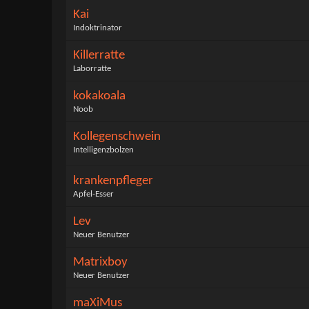
Kai
Indoktrinator
Killerratte
Laborratte
kokakoala
Noob
Kollegenschwein
Intelligenzbolzen
krankenpfleger
Apfel-Esser
Lev
Neuer Benutzer
Matrixboy
Neuer Benutzer
maXiMus