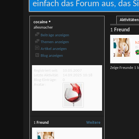
einfach das Forum aus, das Si
Aktivitäten
cocaine
allesmacher
1
Freund
Beiträge anzeigen
Themen anzeigen
h3
Bi
Artikel anzeigen
Blog anzeigen
Zeige Freunde 1 b
Registriert seit
10.05.2007
Letzte Aktivität
14.09.2025
10:18
Blog-Einträge
0
Avatar
1
Freund
Weitere