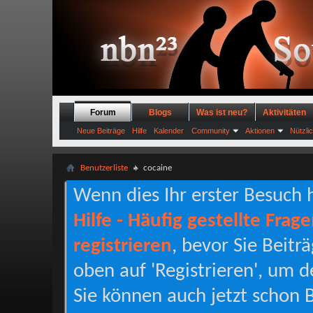
Forum
Blogs
Was ist neu?
Aktivitäten
Neue Beiträge
Hilfe
Kalender
Community
Aktionen
Nützli
Benutzerliste
cocaine
Wenn dies Ihr erster Besuch hi
Hilfe - Häufig gestellte Frag
registrieren
, bevor Sie Beitr
oben auf 'Registrieren', um d
Sie können auch jetzt schon B