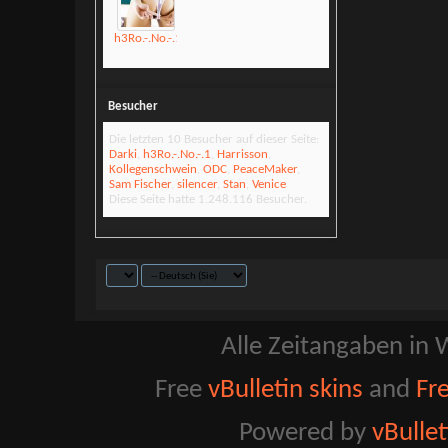
h3Ro.-.No.-.1
Besucher
Die letzten 10 Besucher auf dieser Seite:
Darki
,
h3Ro.-.No.-.1
,
Harrisson
,
Kollegenschwein
,
ODC
,
PeaceMaker
,
Sam Fischer
,
silencer
,
Stan
,
Venice
Diese Seite hatte
1.248.116
Besucher.
Alle Zeitangaben in W
Free
vBulletin skins
and
Fr
Powered by
vBulle