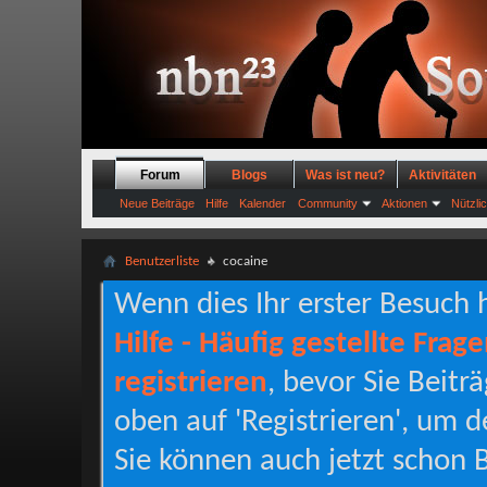
Forum
Blogs
Was ist neu?
Aktivitäten
Neue Beiträge
Hilfe
Kalender
Community
Aktionen
Nützli
Benutzerliste
cocaine
Wenn dies Ihr erster Besuch hi
Hilfe - Häufig gestellte Frag
registrieren
, bevor Sie Beitr
oben auf 'Registrieren', um d
Sie können auch jetzt schon B