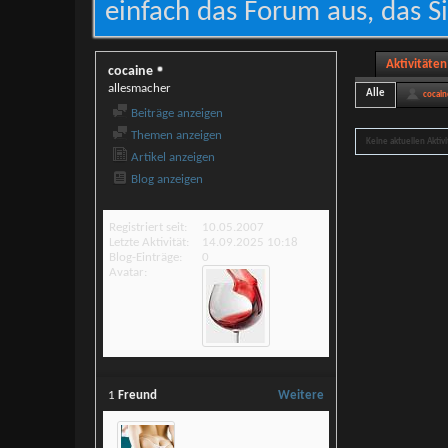
einfach das Forum aus, das Si
Aktivitäten
cocaine
allesmacher
Alle
cocain
Beiträge anzeigen
Themen anzeigen
Keine aktuellen Aktiv
Artikel anzeigen
Blog anzeigen
Registriert seit
10.05.2007
Letzte Aktivität
14.09.2025
10:18
Blog-Einträge
0
Avatar
1
Freund
Weitere