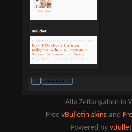
h3Ro.-.No.-.1
Besucher
Die letzten 10 Besucher auf dieser Seite:
Darki
,
h3Ro.-.No.-.1
,
Harrisson
,
Kollegenschwein
,
ODC
,
PeaceMaker
,
Sam Fischer
,
silencer
,
Stan
,
Venice
Diese Seite hatte
1.248.259
Besucher.
Alle Zeitangaben in W
Free
vBulletin skins
and
Fr
Powered by
vBulle