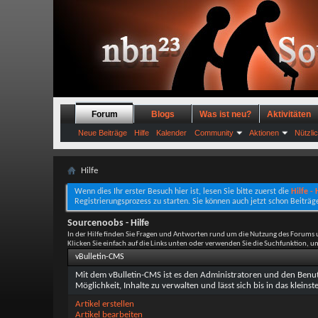
Forum
Blogs
Was ist neu?
Aktivitäten
Neue Beiträge
Hilfe
Kalender
Community
Aktionen
Nützli
Hilfe
Wenn dies Ihr erster Besuch hier ist, lesen Sie bitte zuerst die
Hilfe -
Registrierungsprozess zu starten. Sie können auch jetzt schon Beiträg
Sourcenoobs - Hilfe
In der Hilfe finden Sie Fragen und Antworten rund um die Nutzung des Forums 
Klicken Sie einfach auf die Links unten oder verwenden Sie die Suchfunktion, 
vBulletin-CMS
Mit dem vBulletin-CMS ist es den Administratoren und den Benutz
Möglichkeit, Inhalte zu verwalten und lässt sich bis in das kleins
Artikel erstellen
Artikel bearbeiten