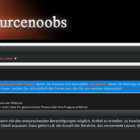
che Links
 Häufig gestellte Fragen
durch. Sie müssen sich vermutlich
registrieren
, bevor Sie Beiträge 
e lesen. Suchen Sie sich einfach das Forum aus, das Sie am meisten interessiert.
und der Website.
um mehr über Ihr gewünschtes Thema oder Ihre Frage zu erfahren.
ern mit den entsprechenden Berechtigungen möglich, Artikel zu erstellen, zu bearbei
te Detail anpassen. Dazu gehört z.B. die Anzahl der Bereiche, das verwendete Layout, di