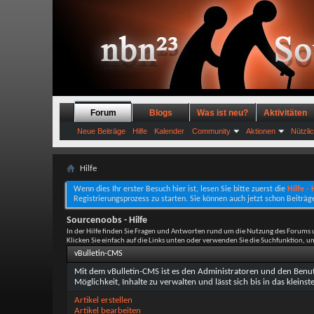
Forum
Blogs
Was ist neu?
Aktivitäten
Neue Beiträge
Hilfe
Kalender
Community
Aktionen
Nützli
Hilfe
Wenn dies Ihr erster Besuch hier ist, lesen Sie bitte zuerst die
Hilfe -
Registrierungsprozess zu starten. Sie können auch jetzt schon Beiträg
Sourcenoobs - Hilfe
In der Hilfe finden Sie Fragen und Antworten rund um die Nutzung des Forums 
Klicken Sie einfach auf die Links unten oder verwenden Sie die Suchfunktion, 
vBulletin-CMS
Mit dem vBulletin-CMS ist es den Administratoren und den Benutz
Möglichkeit, Inhalte zu verwalten und lässt sich bis in das kleins
Artikel erstellen
Artikel bearbeiten