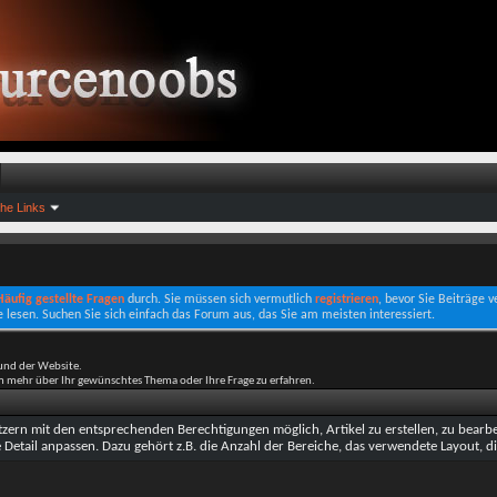
che Links
 Häufig gestellte Fragen
durch. Sie müssen sich vermutlich
registrieren
, bevor Sie Beiträge 
e lesen. Suchen Sie sich einfach das Forum aus, das Sie am meisten interessiert.
und der Website.
um mehr über Ihr gewünschtes Thema oder Ihre Frage zu erfahren.
ern mit den entsprechenden Berechtigungen möglich, Artikel zu erstellen, zu bearbei
te Detail anpassen. Dazu gehört z.B. die Anzahl der Bereiche, das verwendete Layout, di