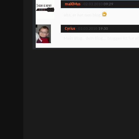
maXiMus
-
02.03.2010
09:29
alta, er hat nen blog
Cyrius
-
03.03.2010
19:30
Mein Blog.. dein Blog... bloggen ist für al