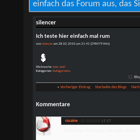
einfach das Forum aus, das Si
silencer
Ich teste hier einfach mal rum
von
silencer
am 28.02.2010 um 21:41 (298479 Hits)
Stichworte:
test
,
test'
Kategorien
Kategorielos
Blo
«
Vorheriger Eintrag
Startseite des Blogs
Nächs
Kommentare
cocaine
-
01.03.2010
11:17
mein blog, mein blog...was geht altaaa