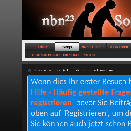
Forum
Blogs
Was ist neu?
Aktivitäten
Neue Blog-Einträge
Top Einträge
Blogliste
Blogs
silencer
Ich teste hier einfach mal rum
Wenn dies Ihr erster Besuch hi
Hilfe - Häufig gestellte Frag
registrieren
, bevor Sie Beitr
oben auf 'Registrieren', um d
Sie können auch jetzt schon B