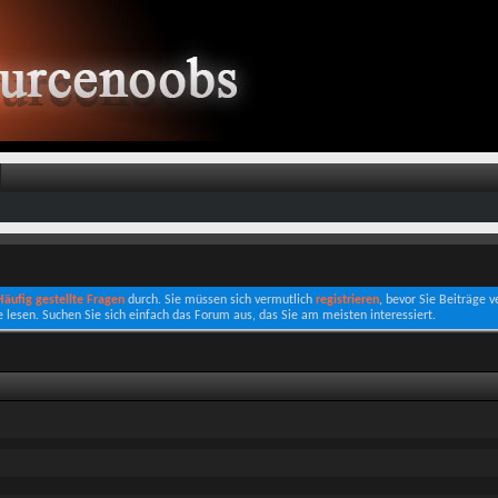
 Häufig gestellte Fragen
durch. Sie müssen sich vermutlich
registrieren
, bevor Sie Beiträge 
e lesen. Suchen Sie sich einfach das Forum aus, das Sie am meisten interessiert.