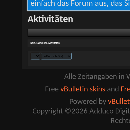
einfach das Forum aus, das Si
Aktivitäten
Keine aktuellen Aktivitäten
Alle Zeitangaben in W
Free
vBulletin skins
and
Fr
Powered by
vBulle
Copyright ©2026 Adduco Digital 
Recht